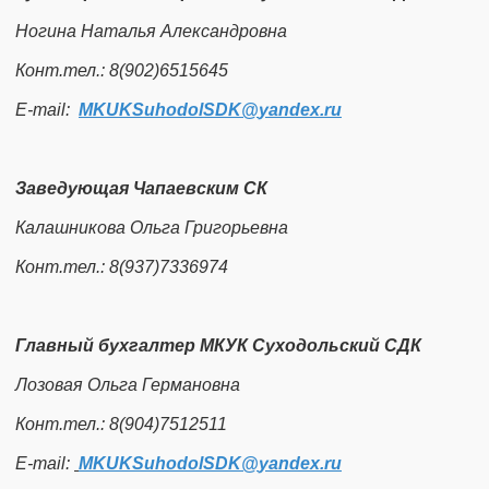
Ногина Наталья Александровна
Конт.тел.: 8(902)6515645
Е-mail:
MKUKSuhodolSDK​
@
​yandex.ru
Заведующая Чапаевским СК
Калашникова Ольга Григорьевна
Конт.тел.: 8(937)7336974
Главный бухгалтер МКУК Суходольский СДК
Лозовая Ольга Германовна
Конт.тел.: 8(904)7512511
Е-mail:
MKUKSuhodolSDK​
@
​yandex.ru