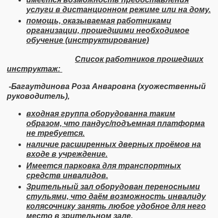
услуги в дистанционном режиме или на дому.
помощь, оказываемая работниками
организации, прошедшими необходимое
обучение (инструктирование)
Список работников прошедших
инструктаж:
-
Багаутдинова Роза Анваровна (хуожественный
руководитель),
входная группа оборудованна таким
образом, что пандус/подъемная платформа
не требуется.
наличие расширенных дверных проёмов на
входе в учреждение.
Имеется парковка для транспортных
средств инвалидов.
Зрительный зал оборудован переносными
стульями, что даём возможность инвалиду
колясочнику занять любое удобное для него
место в зрительном зале.