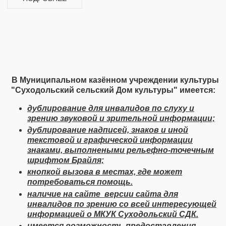
​
В Муниципальном казённом учреждении культуры
"Суходольский сельский Дом культуры" ​имеется:
дублирование для инвалидов по слуху и
зрению звуковой и зрительной информации;
дублирование надписей, знаков и иной
текстовой и графической информации
знаками, выполнеными рельефно-точечным
шрифтом Брайля;
кнопкой вызова в местах, где может
потребоваться помощь.
наличие на сайте версии сайта для
инвалидов по зрению со всей интересующей
информацией о МКУК Суходольский СДК.
имеется возможность предоставления