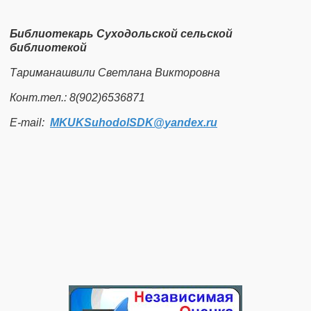
Библиотекарь Суходольской сельской
библиотекой
Тариманашвили Светлана Викторовна
Конт.тел.: 8(902)6536871
Е-mail:
MKUKSuhodolSDK​
@
​yandex.ru