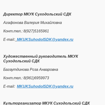
Директор МКУК Суходольский СДК
Агафонова Валерия Михайловна
Конт.тел.: 8(927)5165961
Е-mail:
MKUKSuhodolSDK​
@
​yandex.ru
Художественный руководитель МКУК
Суходольский СДК
Багаутдинова Роза Анваровна
Конт.тел.: 8(961)6959973
Е-mail:
MKUKSuhodolSDK​
@
​yandex.ru
Культорганизатор МКУК Суходольский СДК