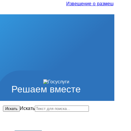
Извещение о размещении проек
Решаем вместе
Искать
Искать