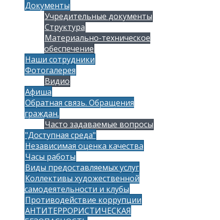
Документы
Учредительные документы
Структура
Материально-техническое
обеспечение
Наши сотрудники
Фотогалерея
Видио
Афиша
Обратная связь. Обращения
граждан.
Часто задаваемые вопросы
"Доступная среда"
Независимая оценка качества
Часы работы
Виды предоставляемых услуг
Коллективы художественной
самодеятельности и клубы
Противодействие коррупции
АНТИТЕРРОРИСТИЧЕСКАЯ