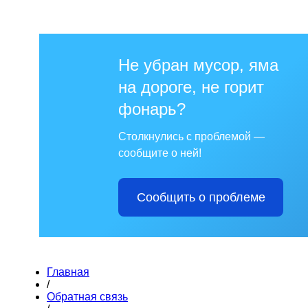
Не убран мусор, яма
на дороге, не горит
фонарь?
Столкнулись с проблемой —
сообщите о ней!
Сообщить о проблеме
Главная
/
Обратная связь